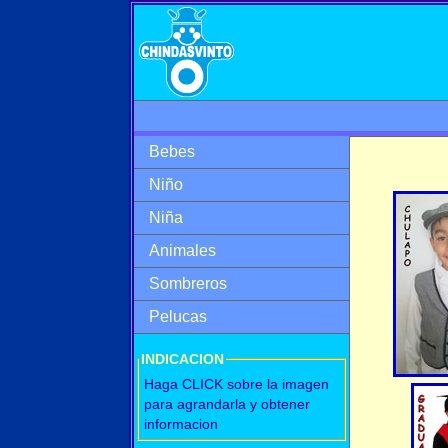
Bebes
Niño
Niña
Animales
Sombreros
Pelucas
INDICACION
Haga CLICK sobre la imagen
para agrandarla y obtener
informacion