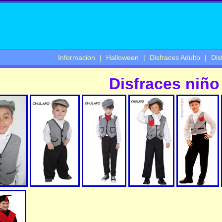
Informacion
|
Halloween
|
Disfraces Adulto
|
Dis
Disfraces niño