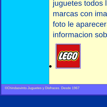
juguetes todos l
marcas con ima
foto le aparece
informacion sob
©Chindasvinto.Juguetes y Disfraces. Desde 1967